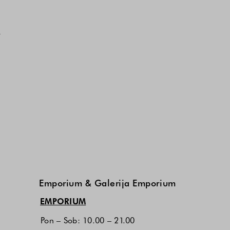
Emporium & Galerija Emporium
(odpre se v novem zavihku)
EMPORIUM
Pon – Sob: 10.00 – 21.00