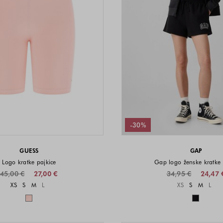
-30%
GUESS
GAP
Logo kratke pajkice
Gap logo ženske kratke 
45,00 €
27,00 €
34,95 €
24,47 
Velikosti na voljo
Velikost
XS
S
M
L
XS
S
M
L
Barve na voljo
Barve n