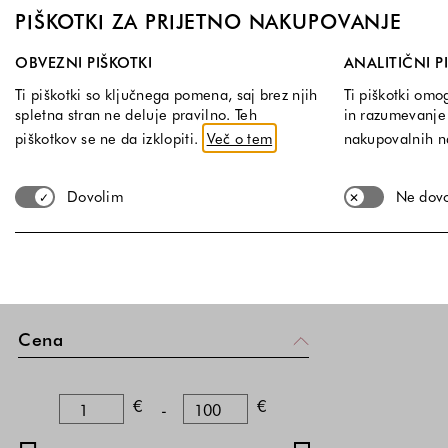
PIŠKOTKI ZA PRIJETNO NAKUPOVANJE
Barva
Izberite, katere skupine piškotkov dovolite. Obvezni piškotk
Teksturi
OBVEZNI PIŠKOTKI
ANALITIČNI P
Črna
(
)
1
Ti piškotki so ključnega pomena, saj brez njih
Ti piškotki omo
spletna stran ne deluje pravilno. Teh
in razumevanje 
Roza
(
)
2
piškotkov se ne da izklopiti.
Več o tem
nakupovalnih 
Modra
(
)
1
Dovolim
Ne dov
Bela
(
)
2
Znižano
Znižani izdelki
Cena
Spodnja meja
Zgornja meja
€
€
-