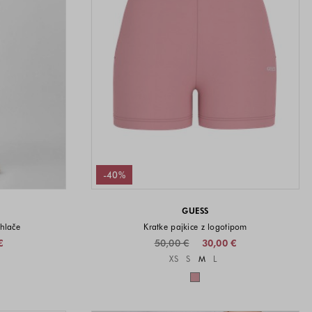
-40%
GUESS
hlače
Kratke pajkice z logotipom
€
50,00 €
30,00 €
i na voljo
Velikosti na voljo
XS
S
M
L
a voljo
Barve na voljo