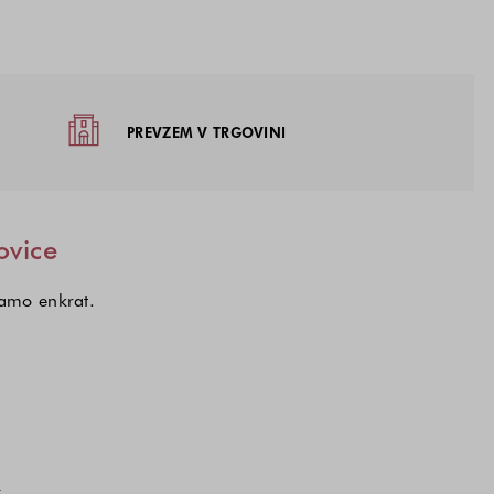
žja
PREVZEM V TRGOVINI
ovice
samo enkrat.
kcij, o katerih želite prejemati novice.
a