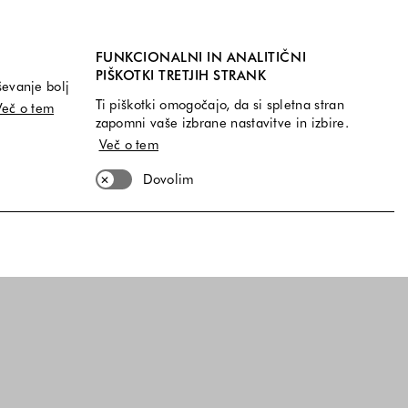
GUESS
logotipom
Kratke hlače iz bombažne mešanice
FUNKCIONALNI IN ANALITIČNI
€
65,00 €
39,00 €
PIŠKOTKI TRETJIH STRANK
ševanje bolj
i na voljo
Velikosti na voljo
XS
S
M
Ti piškotki omogočajo, da si spletna stran
Več o tem
a voljo
Barve na voljo
zapomni vaše izbrane nastavitve in izbire.
Več o tem
Dovolim