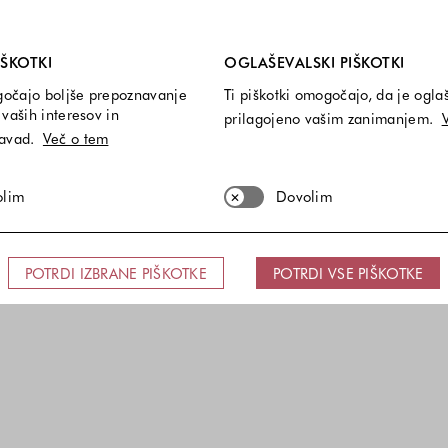
GUESS
GUESS
i so vedno vključeni.
rane kratke hlače z logotipom
Teksturirane kratke hlače z 
IŠKOTKI
OGLAŠEVALSKI PIŠKOTKI
70,00 €
42,00 €
70,00 €
42,00 
gočajo boljše prepoznavanje
Ti piškotki omogočajo, da je ogla
Velikosti na voljo
Velikost
XS
S
M
L
XL
XS
S
M
L
XL
vaših interesov in
prilagojeno vašim zanimanjem.
Barve na voljo
Barve n
navad.
Več o tem
olim
Dovolim
POTRDI IZBRANE PIŠKOTKE
POTRDI VSE PIŠKOTKE