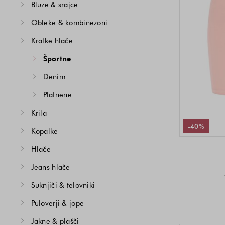
Bluze & srajce
Obleke & kombinezoni
Kratke hlače
Športne
Denim
Platnene
Krila
-40%
Kopalke
Hlače
Jeans hlače
Suknjiči & telovniki
Puloverji & jope
Jakne & plašči