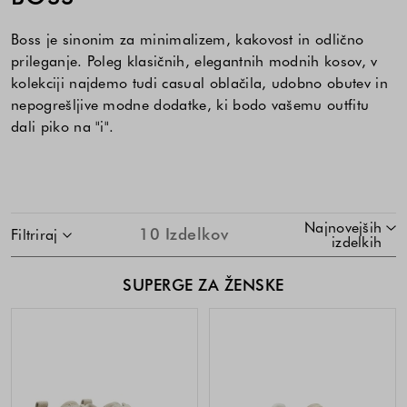
Boss je sinonim za minimalizem, kakovost in odlično
prileganje. Poleg klasičnih, elegantnih modnih kosov, v
kolekciji najdemo tudi casual oblačila, udobno obutev in
nepogrešljive modne dodatke, ki bodo vašemu outfitu
dali piko na "i".
SKOČI NA SEZNAM IZDELKOV
Najnovejših
10
Izdelkov
Filtriraj
izdelkih
SUPERGE ZA ŽENSKE