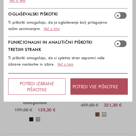
Več o tem
OGLAŠEVALSKI PIŠKOTKI
Ti piškotki omogočajo, da je oglaševanje bolj prilagojeno
vašim zanimanjem.
Več o tem
FUNKCIONALNI IN ANALITIČNI PIŠKOTKI
TRETJIH STRANK
Ti piškotki omogočajo, da si spletna stran zapomni vaše
izbrane nastavitve in izbire.
Več o tem
-30%
-30%
POTRDI IZBRANE
POTRDI VSE PIŠKOTKE
PIŠKOTKE
BOSS
BOSS
Pletene superge z dvojnim B
Superge iz semiša
monogramom
459,00 €
321,30 €
199,00 €
139,30 €
Barve na voljo
Barve na voljo