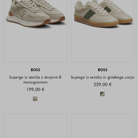
BOSS
BOSS
Superge iz semiša z dvojnim B
Superge iz semiša in gladkega usnja
monogramom
229,00 €
199,00 €
Barve na voljo
Barve na voljo