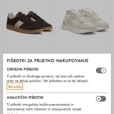
-30%
-30%
PIŠKOTKI ZA PRIJETNO NAKUPOVANJE
Izberite, katere skupine piškotkov dovolite. Obvezni piško
BOSS
BOSS
OBVEZNI PIŠKOTKI
Superge iz semiša
Pletene superge z dvojnim B
Ti piškotki so ključnega pomena, saj brez njih spletna
monogramom
199,00 €
139,30 €
stran ne deluje pravilno. Teh piškotkov se ne da izklopiti.
199,00 €
139,30 €
Več o tem
Barve na voljo
Barve na voljo
ANALITIČNI PIŠKOTKI
Ti piškotki omogočajo boljše prepoznavanje in
razumevanje vaših interesov in nakupovalnih navad.