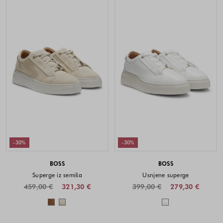
-30%
-30%
BOSS
BOSS
Superge iz semiša
Usnjene superge
459,00 €
321,30 €
399,00 €
279,30 €
Barve na voljo
Barve na voljo