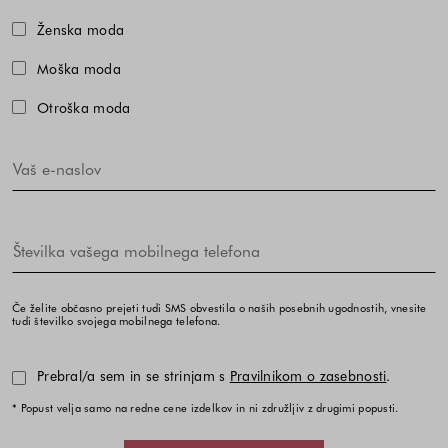
Izberite eno ali več modnih kolekcij,
Ženska moda
Moška moda
Otroška moda
Če želite občasno prejeti tudi SMS obvestila o naših posebnih ugodnostih, vnesite
tudi številko svojega mobilnega telefona.
Prebral/a sem in se strinjam s
Pravilnikom o zasebnosti
.
* Popust velja samo na redne cene izdelkov in ni združljiv z drugimi popusti.