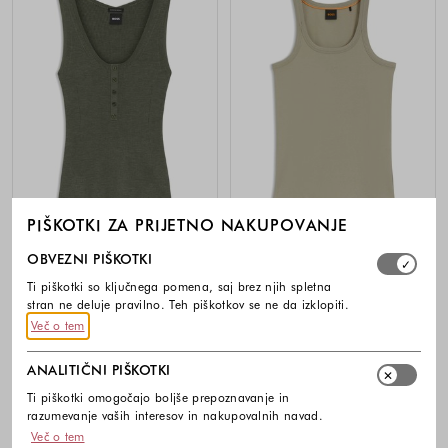
PIŠKOTKI ZA PRIJETNO NAKUPOVANJE
Izberite, katere skupine piškotkov dovolite. Obvezni piško
BOSS
BOSS
OBVEZNI PIŠKOTKI
Rebrasta majica brez rokavov iz
Majica brez rokavov iz raztegljivega
Ti piškotki so ključnega pomena, saj brez njih spletna
merino volne
bombaža
stran ne deluje pravilno. Teh piškotkov se ne da izklopiti.
159,00 €
49,90 €
Več o tem
Barve na voljo
Barve na voljo
ANALITIČNI PIŠKOTKI
Ti piškotki omogočajo boljše prepoznavanje in
razumevanje vaših interesov in nakupovalnih navad.
Več o tem