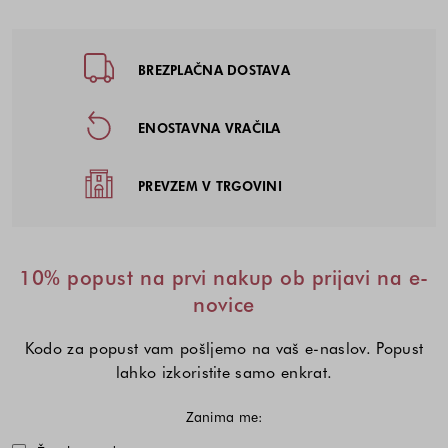
Noga strani - hitre povezave, kont
BREZPLAČNA DOSTAVA
ENOSTAVNA VRAČILA
PREVZEM V TRGOVINI
10% popust na prvi nakup ob prijavi na e-
novice
Kodo za popust vam pošljemo na vaš e-naslov. Popust
lahko izkoristite samo enkrat.
Zanima me:
Izberite eno ali več modnih kolekcij,