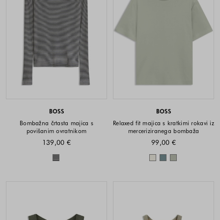
BOSS
BOSS
Bombažna črtasta majica s
Relaxed fit majica s kratkimi rokavi iz
povišanim ovratnikom
merceriziranega bombaža
139,00 €
99,00 €
Barve na voljo
Barve na voljo