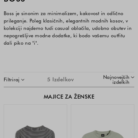
Boss je sinonim za minimalizem, kakovost in odlično
prileganje. Poleg klasičnih, elegantnih modnih kosov, v
kolekciji najdemo tudi casual oblačila, udobno obutev in
nepogrešljive modne dodatke, ki bodo vašemu outfitu
dali piko na "i".
SKOČI NA SEZNAM IZDELKOV
Najnovejših
5
Izdelkov
Filtriraj
izdelkih
MAJICE ZA ŽENSKE