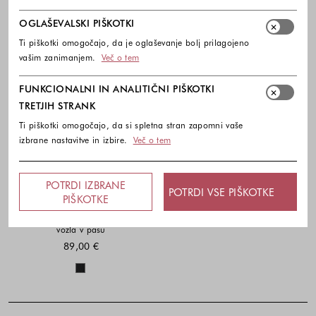
OGLAŠEVALSKI PIŠKOTKI
Ti piškotki omogočajo, da je oglaševanje bolj prilagojeno
vašim zanimanjem.
Več o tem
FUNKCIONALNI IN ANALITIČNI PIŠKOTKI
TRETJIH STRANK
Ti piškotki omogočajo, da si spletna stran zapomni vaše
izbrane nastavitve in izbire.
Več o tem
POTRDI IZBRANE
POTRDI VSE PIŠKOTKE
PIŠKOTKE
BOSS
Majica s kratkimi rokavi in detajlom
vozla v pasu
89,00 €
Barve na voljo