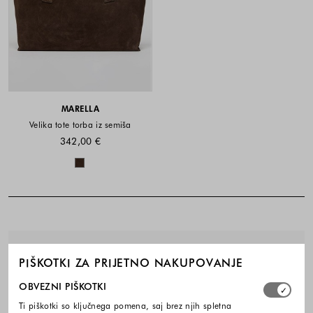
MARELLA
Velika tote torba iz semiša
342,00 €
Barve na voljo
Noga strani - hitre povezave, kont
BREZPLAČNA DOSTAVA
PIŠKOTKI ZA PRIJETNO NAKUPOVANJE
Izberite, katere skupine piškotkov dovolite. Obvezni piško
OBVEZNI PIŠKOTKI
ENOSTAVNA VRAČILA
Ti piškotki so ključnega pomena, saj brez njih spletna