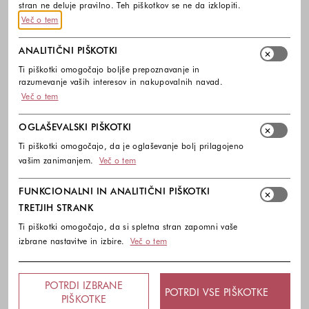
stran ne deluje pravilno. Teh piškotkov se ne da izklopiti.
Več o tem
PREVZEM V TRGOVINI
ANALITIČNI PIŠKOTKI
Ti piškotki omogočajo boljše prepoznavanje in
razumevanje vaših interesov in nakupovalnih navad.
10% popust na prvi nakup ob prijavi na e-
Več o tem
novice
OGLAŠEVALSKI PIŠKOTKI
Kodo za popust vam pošljemo na vaš e-naslov. Popust
Ti piškotki omogočajo, da je oglaševanje bolj prilagojeno
lahko izkoristite samo enkrat.
vašim zanimanjem.
Več o tem
Zanima me:
FUNKCIONALNI IN ANALITIČNI PIŠKOTKI
Izberite eno ali več modnih kolekcij,
TRETJIH STRANK
Ženska moda
Ti piškotki omogočajo, da si spletna stran zapomni vaše
Moška moda
izbrane nastavitve in izbire.
Več o tem
Otroška moda
POTRDI IZBRANE
POTRDI VSE PIŠKOTKE
PIŠKOTKE