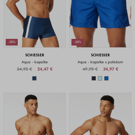
-30%
-30%
SCHIESSER
SCHIESSER
Aqua - kopalke
Aqua - kopalke s potiskom
34,95 €
24,47 €
49,95 €
34,97 €
Barve na voljo
Barve na voljo