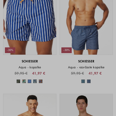
-30%
-30%
SCHIESSER
SCHIESSER
Aqua - kopalke
Aqua - vzorčaste kopalke
59,95 €
41,97 €
59,95 €
41,97 €
Barve na voljo
Barve na voljo