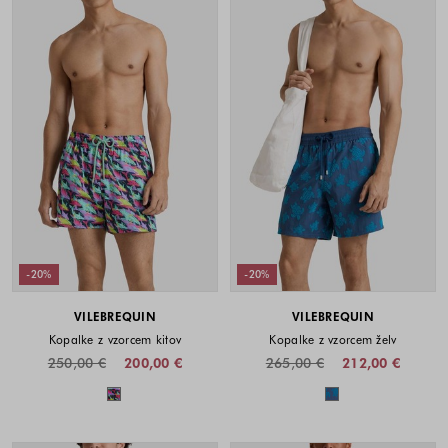
-20%
-20%
VILEBREQUIN
VILEBREQUIN
Kopalke z vzorcem kitov
Kopalke z vzorcem želv
250,00 €
200,00 €
265,00 €
212,00 €
Barve na voljo
Barve na voljo