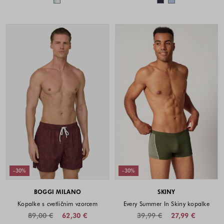
-30%
-30%
BOGGI MILANO
SKINY
Kopalke s cvetličnim vzorcem
Every Summer In Skiny kopalke
89,00 €
62,30 €
39,99 €
27,99 €