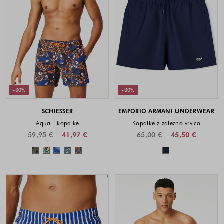
-30%
-30%
SCHIESSER
EMPORIO ARMANI UNDERWEAR
Aqua - kopalke
Kopalke z zatezno vrvico
59,95 €
41,97 €
65,00 €
45,50 €
Barve na voljo
Barve na voljo