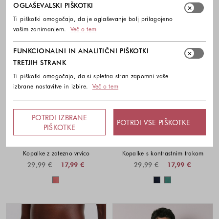
OGLAŠEVALSKI PIŠKOTKI
Ti piškotki omogočajo, da je oglaševanje bolj prilagojeno
vašim zanimanjem.
Več o tem
FUNKCIONALNI IN ANALITIČNI PIŠKOTKI
TRETJIH STRANK
Ti piškotki omogočajo, da si spletna stran zapomni vaše
izbrane nastavitve in izbire.
Več o tem
POTRDI IZBRANE
POTRDI VSE PIŠKOTKE
-40%
-40%
PIŠKOTKE
SPRINGFIELD
SPRINGFIELD
Kopalke z zatezno vrvico
Kopalke s kontrastnim trakom
29,99 €
17,99 €
29,99 €
17,99 €
Barve na voljo
Barve na voljo