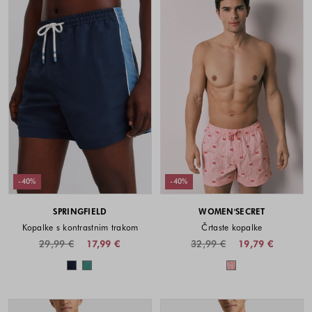
-40%
-40%
SPRINGFIELD
WOMEN'SECRET
Kopalke s kontrastnim trakom
Črtaste kopalke
29,99 €
17,99 €
32,99 €
19,79 €
Barve na voljo
Barve na voljo