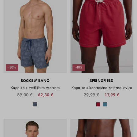
-30%
-40%
BOGGI MILANO
SPRINGFIELD
Kopalke s cvetličnim vzorcem
Kopalke s kontrastno zatezno vrvico
89,00 €
62,30 €
29,99 €
17,99 €
Barve na voljo
Barve na voljo