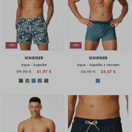
-30%
-30%
SCHIESSER
SCHIESSER
Aqua - kopalke
Aqua - kopalke z vzorcem
59,95 €
41,97 €
34,95 €
24,47 €
Barve na voljo
Barve na voljo