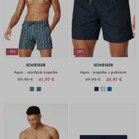
-30%
-30%
SCHIESSER
SCHIESSER
Aqua - vzorčaste kopalke
Aqua - kopalke s potiskom
59,95 €
41,97 €
49,95 €
34,97 €
Barve na voljo
Barve na voljo