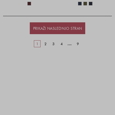
Barve na voljo
Barve na voljo
PRIKAŽI NASLEDNJO STRAN
...
1
2
3
4
9