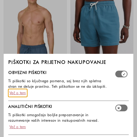
PIŠKOTKI ZA PRIJETNO NAKUPOVANJE
Izberite, katere skupine piškotkov dovolite. Obvezni piško
-30%
-40%
OBVEZNI PIŠKOTKI
Ti piškotki so ključnega pomena, saj brez njih spletna
BOGGI MILANO
SPRINGFIELD
stran ne deluje pravilno. Teh piškotkov se ne da izklopiti.
Kopalke
Kopalke s kontrastno zatezno vrvico
Več o tem
79,00 €
55,30 €
29,99 €
17,99 €
ANALITIČNI PIŠKOTKI
Barve na voljo
Barve na voljo
Ti piškotki omogočajo boljše prepoznavanje in
razumevanje vaših interesov in nakupovalnih navad.
Več o tem