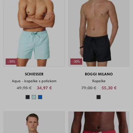
-30%
-30%
SCHIESSER
BOGGI MILANO
Aqua - kopalke s potiskom
Kopalke
49,95 €
34,97 €
79,00 €
55,30 €
Barve na voljo
Barve na voljo