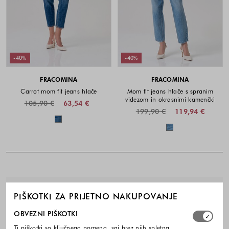
-40%
-40%
FRACOMINA
FRACOMINA
Carrot mom fit jeans hlače
Mom fit jeans hlače s spranim
videzom in okrasnimi kamenčki
105,90 €
63,54 €
199,90 €
119,94 €
Barve na voljo
Barve na voljo
Noga strani - hitre povezave, kont
PIŠKOTKI ZA PRIJETNO NAKUPOVANJE
BREZPLAČNA DOSTAVA
Izberite, katere skupine piškotkov dovolite. Obvezni piško
OBVEZNI PIŠKOTKI
ENOSTAVNA VRAČILA
Ti piškotki so ključnega pomena, saj brez njih spletna