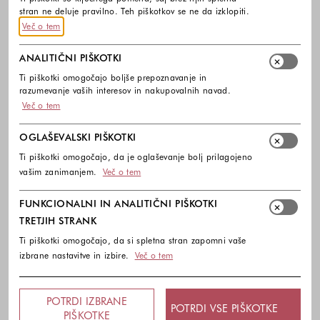
stran ne deluje pravilno. Teh piškotkov se ne da izklopiti.
Več o tem
PREVZEM V TRGOVINI
ANALITIČNI PIŠKOTKI
Ti piškotki omogočajo boljše prepoznavanje in
razumevanje vaših interesov in nakupovalnih navad.
10% popust na prvi nakup ob prijavi na e-
Več o tem
novice
OGLAŠEVALSKI PIŠKOTKI
Kodo za popust vam pošljemo na vaš e-naslov. Popust
Ti piškotki omogočajo, da je oglaševanje bolj prilagojeno
lahko izkoristite samo enkrat.
vašim zanimanjem.
Več o tem
FUNKCIONALNI IN ANALITIČNI PIŠKOTKI
Zanima me:
TRETJIH STRANK
Izberite eno ali več modnih kolekcij,
Ženska moda
Ti piškotki omogočajo, da si spletna stran zapomni vaše
izbrane nastavitve in izbire.
Več o tem
Moška moda
Otroška moda
POTRDI IZBRANE
POTRDI VSE PIŠKOTKE
PIŠKOTKE