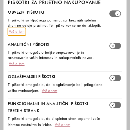
PIŠKOTKI ZA PRIJETNO NAKUPOVANJE
Izberite, katere skupine piškotkov dovolite. Obvezni piško
OBVEZNI PIŠKOTKI
Ti piškotki so ključnega pomena, saj brez njih spletna
stran ne deluje pravilno. Teh piškotkov se ne da izklopiti.
Več o tem
ANALITIČNI PIŠKOTKI
Ti piškotki omogočajo boljše prepoznavanje in
razumevanje vaših interesov in nakupovalnih navad.
Več o tem
OGLAŠEVALSKI PIŠKOTKI
COLMAR
COLMAR
Ti piškotki omogočajo, da je oglaševanje bolj prilagojeno
Prešita prehodna puhovka
Vodoodbojna prehodna prešita
vašim zanimanjem.
Več o tem
puhovka s kapuco
299,99 €
299,99 €
Barve na voljo
FUNKCIONALNI IN ANALITIČNI PIŠKOTKI
Barve na voljo
TRETJIH STRANK
Ti piškotki omogočajo, da si spletna stran zapomni vaše
izbrane nastavitve in izbire.
Več o tem