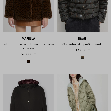
MARELLA
EMME
Jakna iz umetnega krzna z živalskim
Obojestranska prešita bunda
vzorcem
147,00 €
287,00 €
Barve na voljo
Barve na voljo