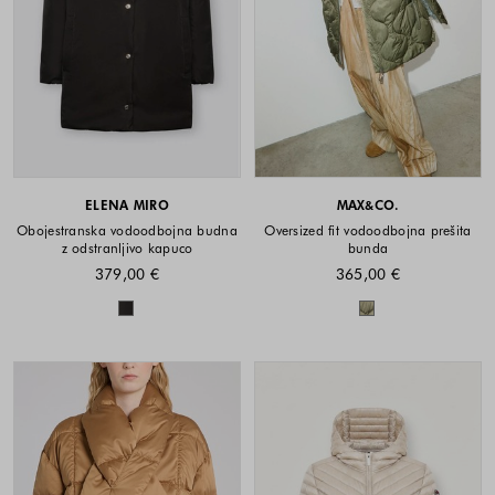
ELENA MIRO
MAX&CO.
Obojestranska vodoodbojna budna
Oversized fit vodoodbojna prešita
z odstranljivo kapuco
bunda
379,00 €
365,00 €
Barve na voljo
Barve na voljo