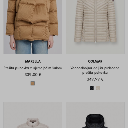
MARELLA
COLMAR
Prešita puhovka z ujemajočim šalom
Vodoodbojna daljša prehodna
prešita puhovka
339,00 €
349,99 €
Barve na voljo
Barve na voljo