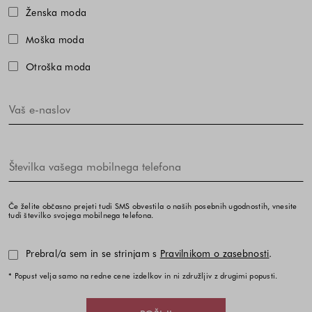
Izberite eno ali več modnih kolekcij,
Ženska moda
Moška moda
Otroška moda
Če želite občasno prejeti tudi SMS obvestila o naših posebnih ugodnostih, vnesite
tudi številko svojega mobilnega telefona.
Prebral/a sem in se strinjam s
Pravilnikom o zasebnosti
.
* Popust velja samo na redne cene izdelkov in ni združljiv z drugimi popusti.