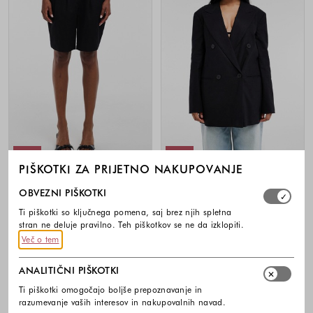
-30%
-40%
PIŠKOTKI ZA PRIJETNO NAKUPOVANJE
TOPSHOP
TOPSHOP
Izberite, katere skupine piškotkov dovolite. Obvezni piško
OBVEZNI PIŠKOTKI
TSSOFIA kratke hlače z visokim
TSISABELLA suknjič z dvorednim
pasom iz lana in viskoze
zapenjanjem iz lana in viskoze
Ti piškotki so ključnega pomena, saj brez njih spletna
stran ne deluje pravilno. Teh piškotkov se ne da izklopiti.
47,99 €
33,59 €
94,99 €
56,99 €
Več o tem
Barve na voljo
Barve na voljo
ANALITIČNI PIŠKOTKI
Ti piškotki omogočajo boljše prepoznavanje in
razumevanje vaših interesov in nakupovalnih navad.