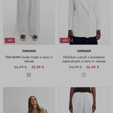
-40%
-40%
TOPSHOP
TOPSHOP
TSSUSANN široke hlače iz lana in
TSGULLA suknjič z dvorednim
viskoze
zapenjanjem iz lana in viskoze
54,99 €
32,99 €
94,99 €
56,99 €
Barve na voljo
Barve na voljo