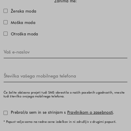
Zanima me:
Izberite eno ali več modnih kolekcij,
Ženska moda
Moška moda
Otroška moda
Če želite občasno prejeti tudi SMS obvestila o naših posebnih ugodnostih, vnesite
tudi številko svojega mobilnega telefona.
Prebral/a sem in se strinjam s
Pravilnikom o zasebnosti
.
* Popust velja samo na redne cene izdelkov in ni združljiv z drugimi popusti.