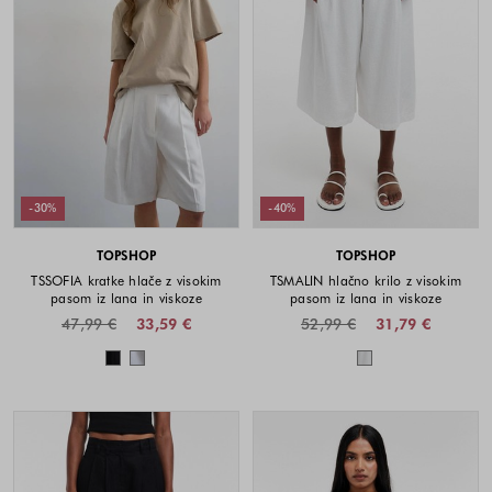
-30%
-40%
TOPSHOP
TOPSHOP
TSSOFIA kratke hlače z visokim
TSMALIN hlačno krilo z visokim
pasom iz lana in viskoze
pasom iz lana in viskoze
47,99 €
33,59 €
52,99 €
31,79 €
Barve na voljo
Barve na voljo