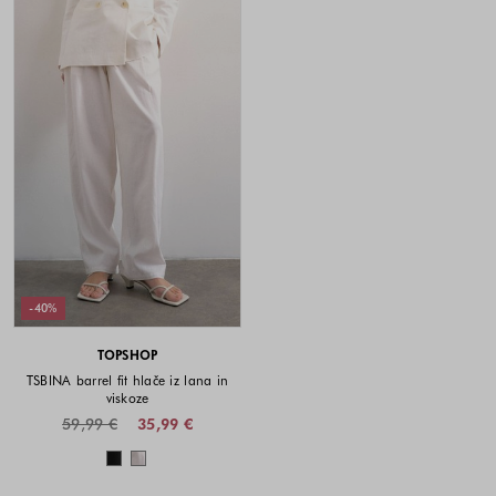
-40%
TOPSHOP
TSBINA barrel fit hlače iz lana in
viskoze
59,99 €
35,99 €
Barve na voljo