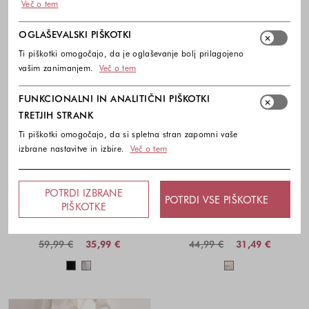
Več o tem
OGLAŠEVALSKI PIŠKOTKI
Ti piškotki omogočajo, da je oglaševanje bolj prilagojeno
vašim zanimanjem.
Več o tem
FUNKCIONALNI IN ANALITIČNI PIŠKOTKI
TRETJIH STRANK
Ti piškotki omogočajo, da si spletna stran zapomni vaše
izbrane nastavitve in izbire.
Več o tem
-40%
-30%
POTRDI IZBRANE
POTRDI VSE PIŠKOTKE
TOPSHOP
TOPSHOP
PIŠKOTKE
TSBINA barrel fit hlače iz lana in
TSARISA majica z odkrito ramo iz
viskoze
lana in viskoze
59,99 €
35,99 €
44,99 €
31,49 €
Barve na voljo
Barve na voljo